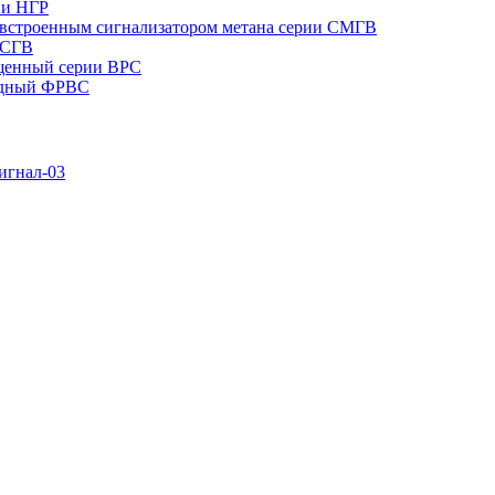
ии НГР
встроенным сигнализатором метана серии СМГВ
 СГВ
щенный серии ВРС
одный ФРВС
игнал-03