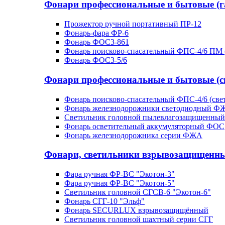
Фонари профессиональные и бытовые (г
Прожектор ручной портативный ПР-12
Фонарь-фара ФР-6
Фонарь ФОС3-861
Фонарь поисково-спасательный ФПС-4/6 ПМ 
Фонарь ФОС3-5/6
Фонари профессиональные и бытовые (с
Фонарь поисково-спасательный ФПС-4/6 (све
Фонарь железнодорожники светодиодный Ф
Светильник головной пылевлагозащищенный 
Фонарь осветительный аккумуляторный ФОС
Фонарь железнодорожника серии ФЖА
Фонари, светильники взрывозащищенн
Фара ручная ФР-ВС "Экотон-3"
Фара ручная ФР-ВС "Экотон-5"
Светильник головной СГСВ-6 "Экотон-6"
Фонарь СГГ-10 "Эльф"
Фонарь SECURLUX взрывозащищённый
Светильник головной шахтный серии СГГ