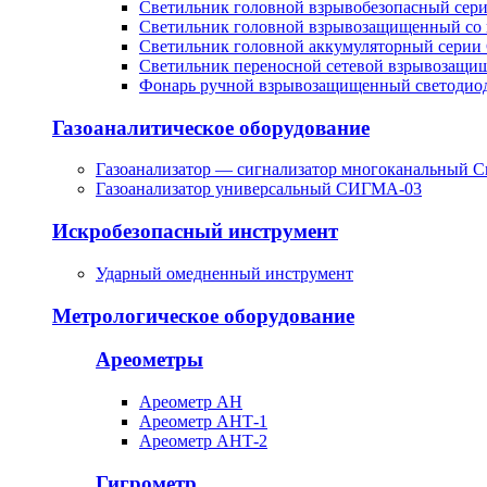
Светильник головной взрывобезопасный сер
Светильник головной взрывозащищенный со 
Светильник головной аккумуляторный серии
Светильник переносной сетевой взрывозащи
Фонарь ручной взрывозащищенный светоди
Газоаналитическое оборудование
Газоанализатор — сигнализатор многоканальный С
Газоанализатор универсальный СИГМА-03
Искробезопасный инструмент
Ударный омедненный инструмент
Метрологическое оборудование
Ареометры
Ареометр АН
Ареометр АНТ-1
Ареометр АНТ-2
Гигрометр