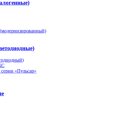
алогенные)
(модернизированный)
ветодиодные)
тодиодный)
ЖС
серии «Пульсар»
ые