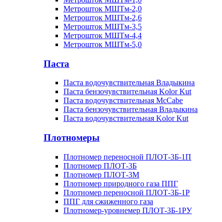
Метрошток МШТм-2,0
Метрошток МШТм-2,6
Метрошток МШТм-3,5
Метрошток МШТм-4,4
Метрошток МШТм-5,0
Паста
Паста водочувствительная Владыкина
Паста бензочувствительная Kolor Kut
Паста водочувствительная McCabe
Паста бензочувствительная Владыкина
Паста водочувствительная Kolor Kut
Плотномеры
Плотномер переносной ПЛОТ-3Б-1П
Плотномер ПЛОТ-3Б
Плотномер ПЛОТ-3М
Плотномер природного газа ППГ
Плотномер переносной ПЛОТ-3Б-1Р
ППГ для сжиженного газа
Плотномер-уровнемер ПЛОТ-3Б-1РУ