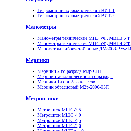
Гигрометр психрометрический ВИТ-1
Гигрометр психрометрический ВИТ-2
Манометры
Манометры технические МП3-УФ, МВП3-УФ
Манометры технические МП4-УФ, МВП4-УФ
Манометры виброустойчивые ДМ8008-ВУФ 
Мерники
Мерники 2-го разряда М2р-СШ
Мерники металлические 2-го разряда
Мерники 1-го и 2-го классов
Мерник образцовый М2р-2000-03П
Метроштоки
Метрошток МШС-3,5
Метрошток МШС-4,0
Метрошток МШС-4,5
Метрошток МШС-5,0
Метрошток МШТм-1,0