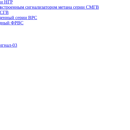
ии НГР
встроенным сигнализатором метана серии СМГВ
 СГВ
щенный серии ВРС
одный ФРВС
игнал-03