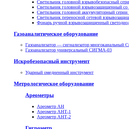
Светильник головной взрывобезопасный сер
Светильник головной взрывозащищенный со 
Светильник головной аккумуляторный серии
Светильник переносной сетевой взрывозащи
Фонарь ручной взрывозащищенный светоди
Газоаналитическое оборудование
Газоанализатор — сигнализатор многоканальный С
Газоанализатор универсальный СИГМА-03
Искробезопасный инструмент
Ударный омедненный инструмент
Метрологическое оборудование
Ареометры
Ареометр АН
Ареометр АНТ-1
Ареометр АНТ-2
Гигрометр