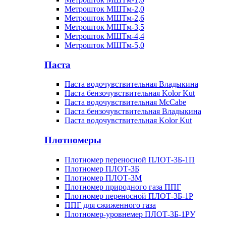
Метрошток МШТм-2,0
Метрошток МШТм-2,6
Метрошток МШТм-3,5
Метрошток МШТм-4,4
Метрошток МШТм-5,0
Паста
Паста водочувствительная Владыкина
Паста бензочувствительная Kolor Kut
Паста водочувствительная McCabe
Паста бензочувствительная Владыкина
Паста водочувствительная Kolor Kut
Плотномеры
Плотномер переносной ПЛОТ-3Б-1П
Плотномер ПЛОТ-3Б
Плотномер ПЛОТ-3М
Плотномер природного газа ППГ
Плотномер переносной ПЛОТ-3Б-1Р
ППГ для сжиженного газа
Плотномер-уровнемер ПЛОТ-3Б-1РУ