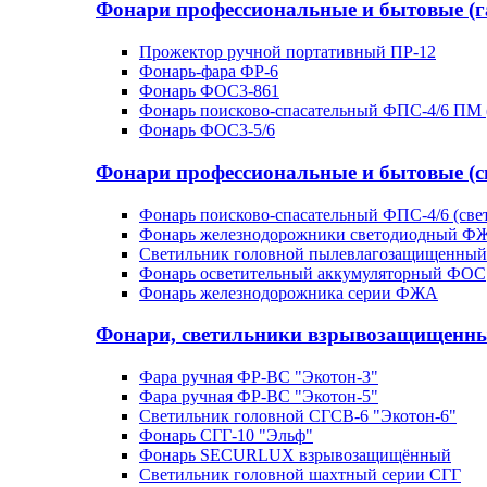
Фонари профессиональные и бытовые (г
Прожектор ручной портативный ПР-12
Фонарь-фара ФР-6
Фонарь ФОС3-861
Фонарь поисково-спасательный ФПС-4/6 ПМ 
Фонарь ФОС3-5/6
Фонари профессиональные и бытовые (с
Фонарь поисково-спасательный ФПС-4/6 (све
Фонарь железнодорожники светодиодный Ф
Светильник головной пылевлагозащищенный 
Фонарь осветительный аккумуляторный ФОС
Фонарь железнодорожника серии ФЖА
Фонари, светильники взрывозащищенн
Фара ручная ФР-ВС "Экотон-3"
Фара ручная ФР-ВС "Экотон-5"
Светильник головной СГСВ-6 "Экотон-6"
Фонарь СГГ-10 "Эльф"
Фонарь SECURLUX взрывозащищённый
Светильник головной шахтный серии СГГ