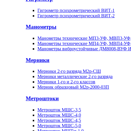
Гигрометр психрометрический ВИТ-1
Гигрометр психрометрический ВИТ-2
Манометры
Манометры технические МП3-УФ, МВП3-УФ
Манометры технические МП4-УФ, МВП4-УФ
Манометры виброустойчивые ДМ8008-ВУФ 
Мерники
Мерники 2-го разряда М2р-СШ
Мерники металлические 2-го разряда
Мерники 1-го и 2-го классов
Мерник образцовый М2р-2000-03П
Метроштоки
Метрошток МШС-3,5
Метрошток МШС-4,0
Метрошток МШС-4,5
Метрошток МШС-5,0
Метрошток МШТм-1,0