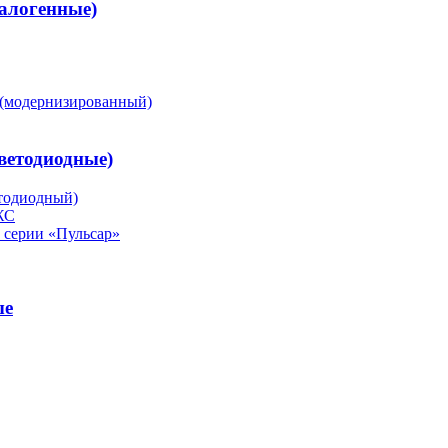
алогенные)
(модернизированный)
ветодиодные)
тодиодный)
ЖС
серии «Пульсар»
ые