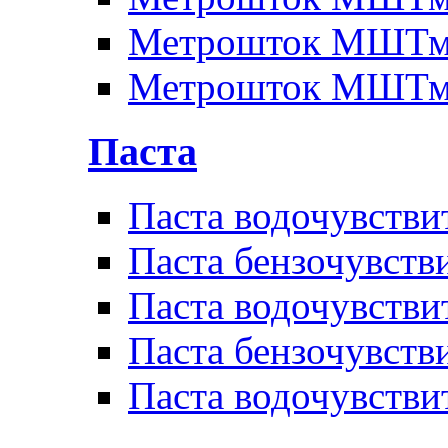
Метрошток МШТм
Метрошток МШТм
Паста
Паста водочувстви
Паста бензочувств
Паста водочувстви
Паста бензочувств
Паста водочувстви