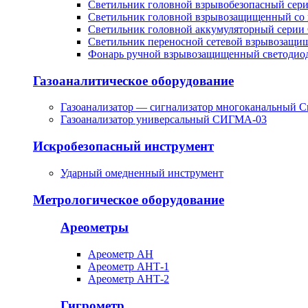
Светильник головной взрывобезопасный сер
Светильник головной взрывозащищенный со 
Светильник головной аккумуляторный серии
Светильник переносной сетевой взрывозащи
Фонарь ручной взрывозащищенный светоди
Газоаналитическое оборудование
Газоанализатор — сигнализатор многоканальный С
Газоанализатор универсальный СИГМА-03
Искробезопасный инструмент
Ударный омедненный инструмент
Метрологическое оборудование
Ареометры
Ареометр АН
Ареометр АНТ-1
Ареометр АНТ-2
Гигрометр