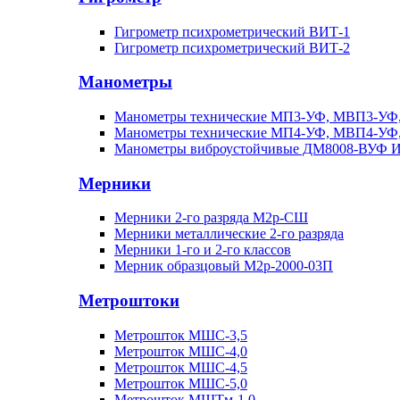
Гигрометр психрометрический ВИТ-1
Гигрометр психрометрический ВИТ-2
Манометры
Манометры технические МП3-УФ, МВП3-УФ
Манометры технические МП4-УФ, МВП4-УФ
Манометры виброустойчивые ДМ8008-ВУФ 
Мерники
Мерники 2-го разряда М2р-СШ
Мерники металлические 2-го разряда
Мерники 1-го и 2-го классов
Мерник образцовый М2р-2000-03П
Метроштоки
Метрошток МШС-3,5
Метрошток МШС-4,0
Метрошток МШС-4,5
Метрошток МШС-5,0
Метрошток МШТм-1,0