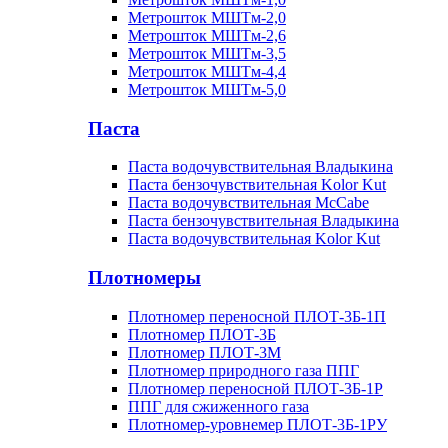
Метрошток МШТм-2,0
Метрошток МШТм-2,6
Метрошток МШТм-3,5
Метрошток МШТм-4,4
Метрошток МШТм-5,0
Паста
Паста водочувствительная Владыкина
Паста бензочувствительная Kolor Kut
Паста водочувствительная McCabe
Паста бензочувствительная Владыкина
Паста водочувствительная Kolor Kut
Плотномеры
Плотномер переносной ПЛОТ-3Б-1П
Плотномер ПЛОТ-3Б
Плотномер ПЛОТ-3М
Плотномер природного газа ППГ
Плотномер переносной ПЛОТ-3Б-1Р
ППГ для сжиженного газа
Плотномер-уровнемер ПЛОТ-3Б-1РУ