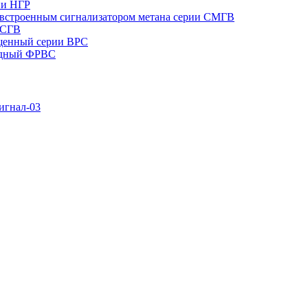
ии НГР
встроенным сигнализатором метана серии СМГВ
 СГВ
щенный серии ВРС
одный ФРВС
игнал-03