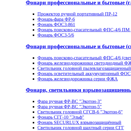
Фонари профессиональные и бытовые (г
Прожектор ручной портативный ПР-12
Фонарь-фара ФР-6
Фонарь ФОС3-861
Фонарь поисково-спасательный ФПС-4/6 ПМ 
Фонарь ФОС3-5/6
Фонари профессиональные и бытовые (с
Фонарь поисково-спасательный ФПС-4/6 (све
Фонарь железнодорожники светодиодный Ф
Светильник головной пылевлагозащищенный 
Фонарь осветительный аккумуляторный ФОС
Фонарь железнодорожника серии ФЖА
Фонари, светильники взрывозащищенн
Фара ручная ФР-ВС "Экотон-3"
Фара ручная ФР-ВС "Экотон-5"
Светильник головной СГСВ-6 "Экотон-6"
Фонарь СГГ-10 "Эльф"
Фонарь SECURLUX взрывозащищённый
Светильник головной шахтный серии СГГ