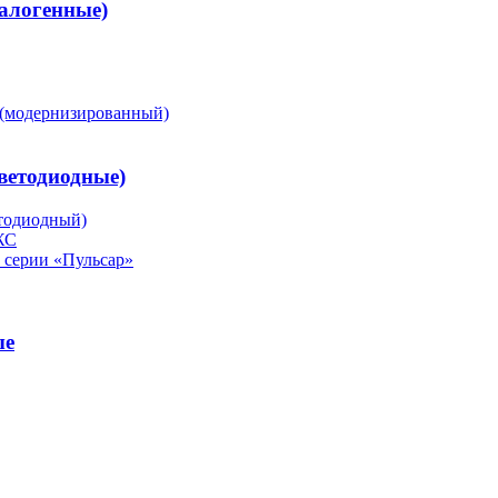
алогенные)
(модернизированный)
ветодиодные)
тодиодный)
ЖС
серии «Пульсар»
ые