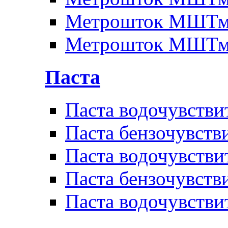
Метрошток МШТм
Метрошток МШТм
Паста
Паста водочувстви
Паста бензочувств
Паста водочувстви
Паста бензочувств
Паста водочувстви