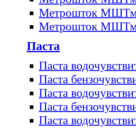
Метрошток МШТм
Метрошток МШТм
Паста
Паста водочувстви
Паста бензочувств
Паста водочувстви
Паста бензочувств
Паста водочувстви