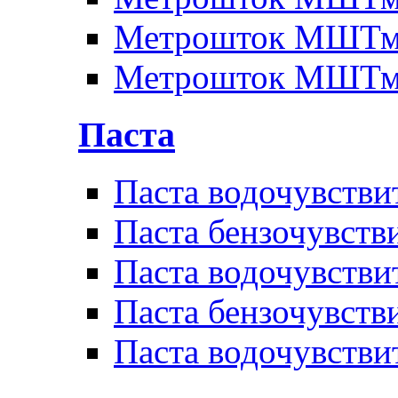
Метрошток МШТм
Метрошток МШТм
Паста
Паста водочувстви
Паста бензочувств
Паста водочувстви
Паста бензочувств
Паста водочувстви