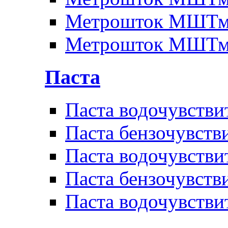
Метрошток МШТм
Метрошток МШТм
Паста
Паста водочувстви
Паста бензочувств
Паста водочувстви
Паста бензочувств
Паста водочувстви