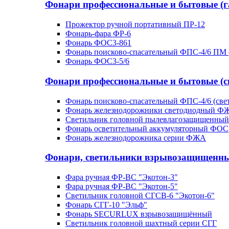
Фонари профессиональные и бытовые (г
Прожектор ручной портативный ПР-12
Фонарь-фара ФР-6
Фонарь ФОС3-861
Фонарь поисково-спасательный ФПС-4/6 ПМ 
Фонарь ФОС3-5/6
Фонари профессиональные и бытовые (с
Фонарь поисково-спасательный ФПС-4/6 (све
Фонарь железнодорожники светодиодный Ф
Светильник головной пылевлагозащищенный 
Фонарь осветительный аккумуляторный ФОС
Фонарь железнодорожника серии ФЖА
Фонари, светильники взрывозащищенн
Фара ручная ФР-ВС "Экотон-3"
Фара ручная ФР-ВС "Экотон-5"
Светильник головной СГСВ-6 "Экотон-6"
Фонарь СГГ-10 "Эльф"
Фонарь SECURLUX взрывозащищённый
Светильник головной шахтный серии СГГ