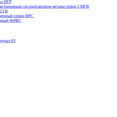
ии НГР
встроенным сигнализатором метана серии СМГВ
 СГВ
щенный серии ВРС
одный ФРВС
игнал-03