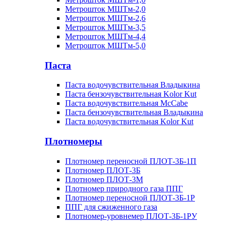
Метрошток МШТм-2,0
Метрошток МШТм-2,6
Метрошток МШТм-3,5
Метрошток МШТм-4,4
Метрошток МШТм-5,0
Паста
Паста водочувствительная Владыкина
Паста бензочувствительная Kolor Kut
Паста водочувствительная McCabe
Паста бензочувствительная Владыкина
Паста водочувствительная Kolor Kut
Плотномеры
Плотномер переносной ПЛОТ-3Б-1П
Плотномер ПЛОТ-3Б
Плотномер ПЛОТ-3М
Плотномер природного газа ППГ
Плотномер переносной ПЛОТ-3Б-1Р
ППГ для сжиженного газа
Плотномер-уровнемер ПЛОТ-3Б-1РУ