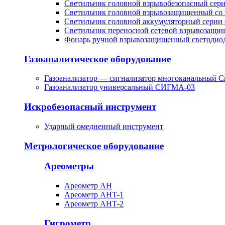
Светильник головной взрывобезопасный сер
Светильник головной взрывозащищенный со 
Светильник головной аккумуляторный серии
Светильник переносной сетевой взрывозащи
Фонарь ручной взрывозащищенный светоди
Газоаналитическое оборудование
Газоанализатор — сигнализатор многоканальный С
Газоанализатор универсальный СИГМА-03
Искробезопасный инструмент
Ударный омедненный инструмент
Метрологическое оборудование
Ареометры
Ареометр АН
Ареометр АНТ-1
Ареометр АНТ-2
Гигрометр