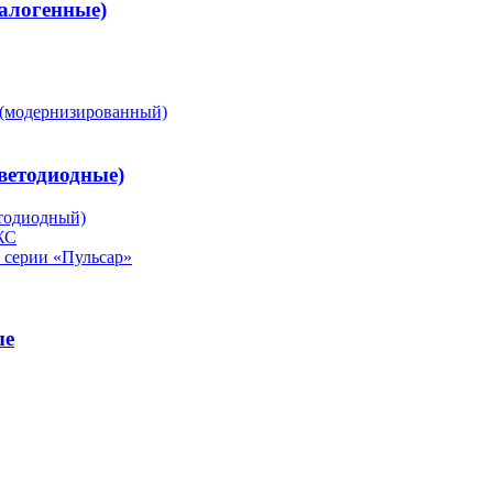
алогенные)
(модернизированный)
ветодиодные)
тодиодный)
ЖС
серии «Пульсар»
ые