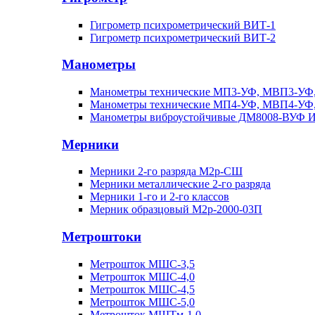
Гигрометр психрометрический ВИТ-1
Гигрометр психрометрический ВИТ-2
Манометры
Манометры технические МП3-УФ, МВП3-УФ
Манометры технические МП4-УФ, МВП4-УФ
Манометры виброустойчивые ДМ8008-ВУФ 
Мерники
Мерники 2-го разряда М2р-СШ
Мерники металлические 2-го разряда
Мерники 1-го и 2-го классов
Мерник образцовый М2р-2000-03П
Метроштоки
Метрошток МШС-3,5
Метрошток МШС-4,0
Метрошток МШС-4,5
Метрошток МШС-5,0
Метрошток МШТм-1,0