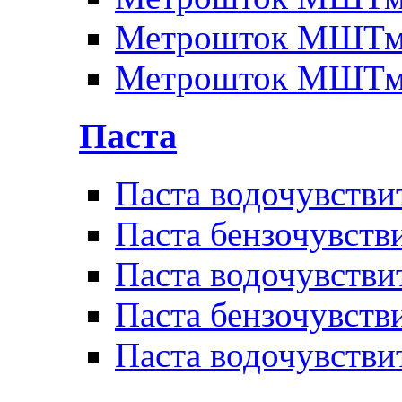
Метрошток МШТм
Метрошток МШТм
Паста
Паста водочувстви
Паста бензочувств
Паста водочувстви
Паста бензочувств
Паста водочувстви