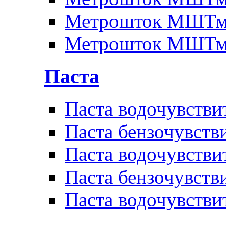
Метрошток МШТм
Метрошток МШТм
Паста
Паста водочувстви
Паста бензочувств
Паста водочувстви
Паста бензочувств
Паста водочувстви