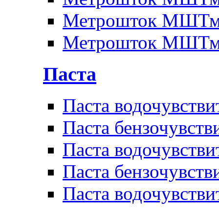
Метрошток МШТм
Метрошток МШТм
Паста
Паста водочувстви
Паста бензочувств
Паста водочувстви
Паста бензочувств
Паста водочувстви